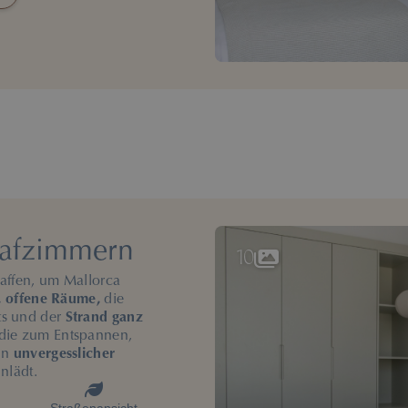
hlafzimmern
10
affen, um Mallorca
, offene Räume,
die
s und der
Strand ganz
die zum Entspannen,
ln
unvergesslicher
nlädt.