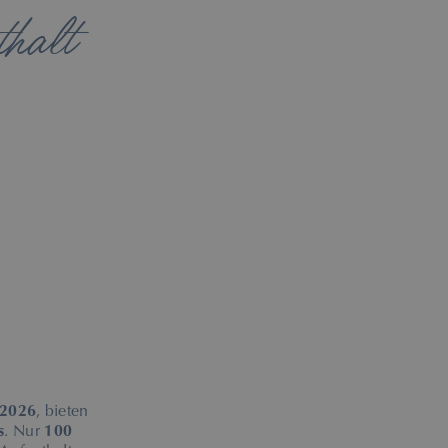
halt
Roc Portonova in Palmanova
 2026
, bieten
s
. Nur
100