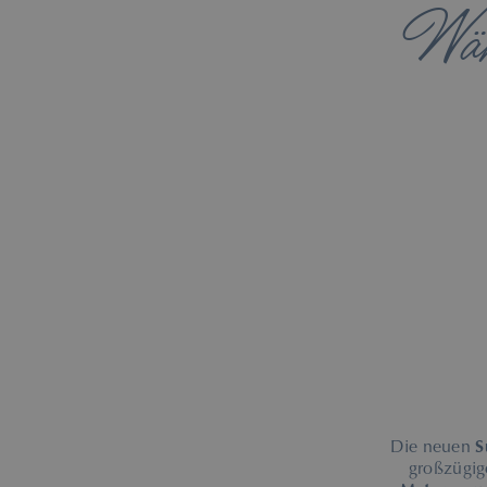
Wäh
Die neuen
S
großzügi