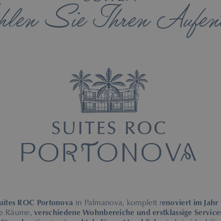
len Sie Ihren Aufent
Dieses Logo repräsentiert die Suites 
uites ROC Portonova
in Palmanova, komplett r
enoviert im Jahr
ge Räume,
verschiedene Wohnbereiche und erstklassige Service