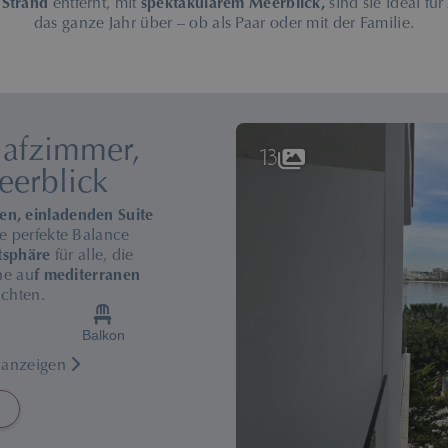
 Strand
entfernt, mit
spektakulärem Meerblick,
sind sie ideal für
das ganze Jahr über – ob als Paar oder mit der Familie.
lafzimmer,
13
eerblick
len, einladenden Suite
e perfekte Balance
tsphäre
für alle, die
ne au
f mediterranen
ichten.
Balkon
n anzeigen