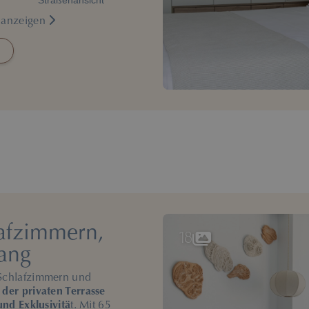
Straßenansicht
n anzeigen
lafzimmern,
18
ang
2 Schlafzimmern und
der privaten Terrasse
nd Exklusivitä
t. Mit 65