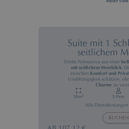
Meter vom
Suite mit 1 Sch
seitlichem M
Erlebe Palmanova aus einer
hel
mit seitlichem Meerblick.
Di
zwischen
Komfort und Priva
Unabhängigkeit schätzen, oh
Charme
zu verz
2
56m
3 Pers.
Alle Dienstleistunge
BUCHEN
AB
107,12 €