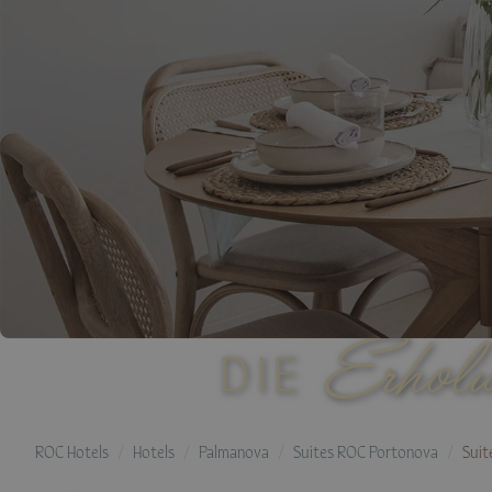
Erhol
DIE
ROC Hotels
Hotels
Palmanova
Suites ROC Portonova
Suit