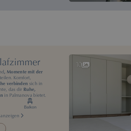
hlafzimmer
10
nd
, Momente mit der
eilen. Komfort,
he verbinden
sich in
te, das dir
Ruhe,
en
in Palmanova bietet.
Balkon
n anzeigen