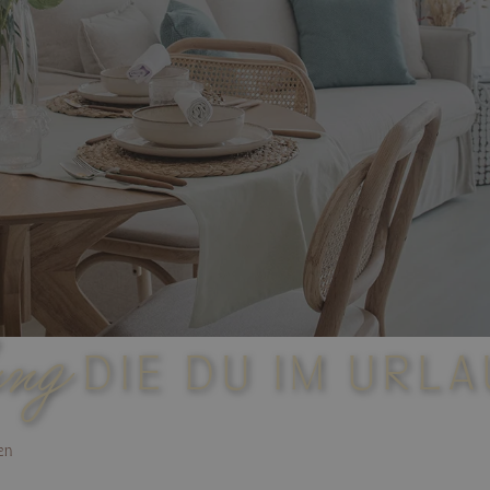
ung
DIE DU IM URL
en