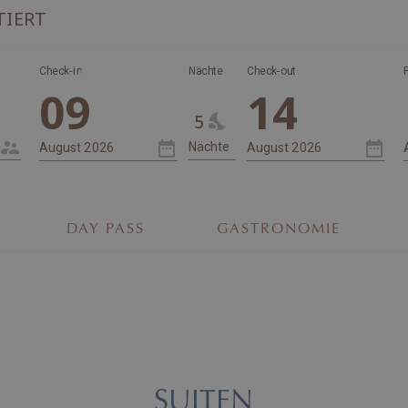
TIERT
Nächte
Check-in
Nächte
Check-out
09
14
5
DAY PASS
GASTRONOMIE
SUITEN