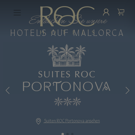
Entdecken Sie unsere
Toggle Login
Toggle 
HOTELS AUF MALLORCA
Suiten ROC Portonova ansehen