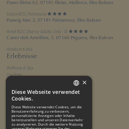
Paseo Illetas 62, 07181 Illetas, Mallorca, Illes Balears
4 Sterne
Suites ROC Portonova
Passeig Mar, 2, 07181 Palmanova, Illes Balears
4 Sterne
Hotel ROC Oberoy Adults Only +16
Carrer dels Ametllers, 5, 07160 Peguera, Illes Balears
Hotels in Kuba
Erlebnisse
Wellness & Spa
Day Pass
×
Gastronomie
Aktivitäten
Diese Webseite verwendet
SPANISH
Freizeit & Unterhaltung
Cookies.
ENGLISH
Gruppen & Veranstaltungen
Diese Website verwendet Cookies, um die
Benutzererfahrung zu verbessern,
FRENCH
Info
personalisierte Anzeigen oder Inhalte
bereitzustellen und unseren Datenverkehr
GERMAN
zu analysieren. Durch die weitere Nutzung
unserer Webseite stimmen Sie der
Angebote