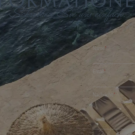
NFORMATIONE
Schreiben Sie uns einfach.
Name
*
Email
*
Nachricht
*