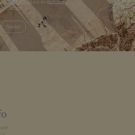
enschutzerklärung
und den
Rechtlichen
Hinweis
fo
bote