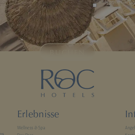
Ich akzeptiere die
Dat
BUCHEN
Erlebnisse
In
Wellness & Spa
Ange
es