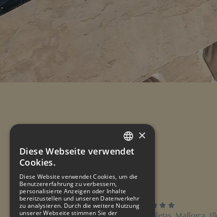
×
Diese Webseite verwendet
SPANISH
Cookies.
ENGLISH
Diese Website verwendet Cookies, um die
Unterkünfte
Benutzererfahrung zu verbessern,
FRENCH
personalisierte Anzeigen oder Inhalte
bereitzustellen und unseren Datenverkehr
GERMAN
zu analysieren. Durch die weitere Nutzung
4 Sterne
Hotel ROC Illetas & SPA
unserer Webseite stimmen Sie der
Paseo Illetas 62, 07181 Illetas, Mallorca, Ill