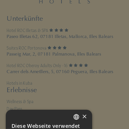
Unterkünfte
4 Sterne
Hotel ROC Illetas & SPA
Paseo Illetas 62, 07181 Illetas, Mallorca, Illes Balears
4 Sterne
Suites ROC Portonova
Passeig Mar, 2, 07181 Palmanova, Illes Balears
4 Sterne
Hotel ROC Oberoy Adults Only +16
Carrer dels Ametllers, 5, 07160 Peguera, Illes Balears
Hotels in Kuba
Erlebnisse
Wellness & Spa
Day Pass
×
Gastronomie
Aktivitäten
Diese Webseite verwendet
SPANISH