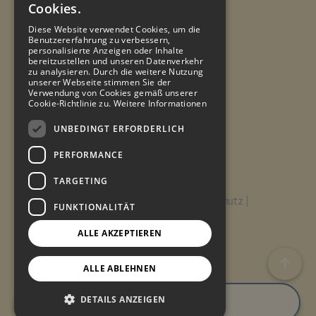
Freizeit & Unterhaltung
Cookies.
ENGLISH
Gruppen & Veranstaltungen
Diese Website verwendet Cookies, um die
Benutzererfahrung zu verbessern,
FRENCH
Info
personalisierte Anzeigen oder Inhalte
bereitzustellen und unseren Datenverkehr
GERMAN
zu analysieren. Durch die weitere Nutzung
unserer Webseite stimmen Sie der
Angebote
Verwendung von Cookies gemäß unserer
Kontakt
Cookie-Richtlinie zu.
Weitere Informationen
Reiseversicherung
UNBEDINGT ERFORDERLICH
Arbeiten Sie mit uns
Qualitätspolitik
PERFORMANCE
TARGETING
Rechtlicher Hinweis
Cookie-Richtlinie
Datenschutz
FUNKTIONALITÄT
Buchungsbedingungen
© 2025. Made with
by
ALLE AKZEPTIEREN
ALLE ABLEHNEN
RESERVIEREN
DETAILS ANZEIGEN